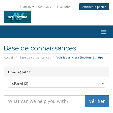
Français
Connexion
Inscription
Afficher le panier
Togg
navig
Base de connaissances
Accueil
Base de connaissances
Voir les articles sélectionnés https
Catégories