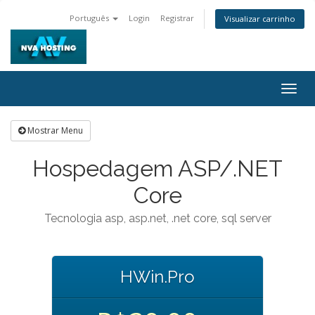
Português
Login
Registrar
Visualizar carrinho
Togg
navig
Mostrar Menu
Hospedagem ASP/.NET
Core
Tecnologia asp, asp.net, .net core, sql server
HWin.Pro