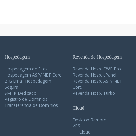
Hospedagem
Revenda de Hospedagem
Hospedagem de Sites
Revenda Hosp. CWP Pro
Hospedagem ASP/.NET Core
Revenda Hosp. cPanel
BIG Email Hospedagem
Revenda Hosp. ASP/.NET
Segura
Core
SMTP Dedicado
Revenda Hosp. Turbo
Registro de Dominios
Transferência de Dominios
Cloud
Desktop Remoto
VPS
HF Cloud