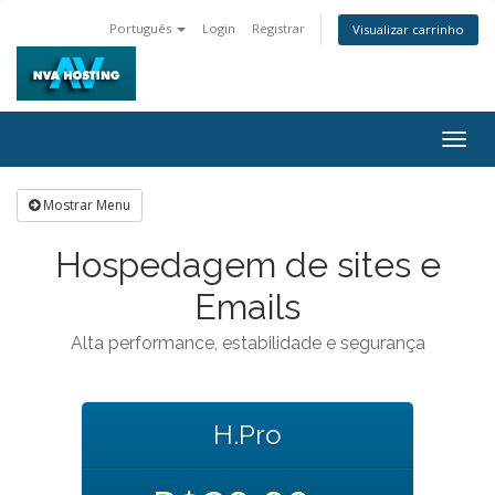
Português
Login
Registrar
Visualizar carrinho
Togg
navig
Mostrar Menu
Hospedagem de sites e
Emails
Alta performance, estabilidade e segurança
H.Pro