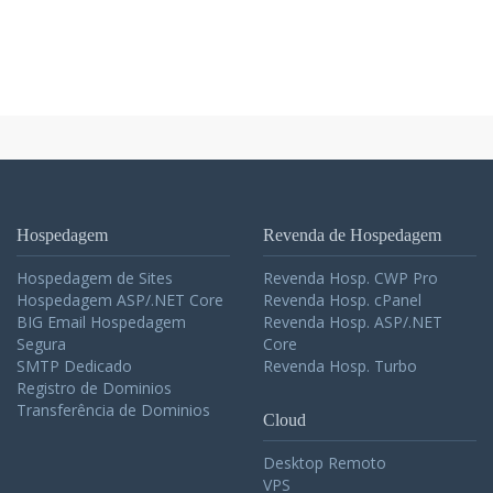
Hospedagem
Revenda de Hospedagem
Hospedagem de Sites
Revenda Hosp. CWP Pro
Hospedagem ASP/.NET Core
Revenda Hosp. cPanel
BIG Email Hospedagem
Revenda Hosp. ASP/.NET
Segura
Core
SMTP Dedicado
Revenda Hosp. Turbo
Registro de Dominios
Transferência de Dominios
Cloud
Desktop Remoto
VPS