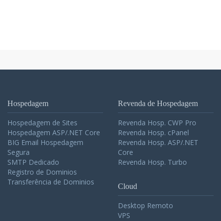
Hospedagem
Revenda de Hospedagem
Hospedagem de Sites
Revenda Hosp. CWP Pro
Hospedagem ASP/.NET Core
Revenda Hosp. cPanel
BIG Email Hospedagem
Revenda Hosp. ASP/.NET
Segura
Core
SMTP Dedicado
Revenda Hosp. Turbo
Registro de Dominios
Transferência de Dominios
Cloud
Desktop Remoto
VPS