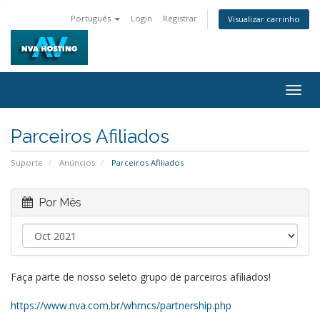
Português
Login
Registrar
Visualizar carrinho
Togg
navig
Parceiros Afiliados
Suporte
Anúncios
Parceiros Afiliados
Por Mês
Faça parte de nosso seleto grupo de parceiros afiliados!
https://www.nva.com.br/whmcs/partnership.php