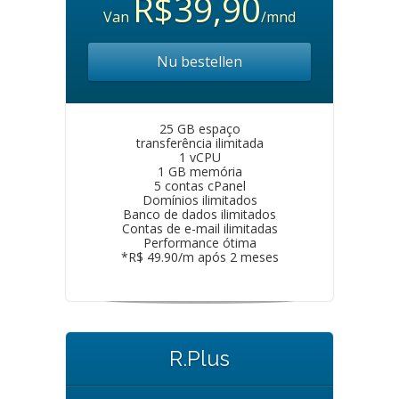
R$39,90
Van
/mnd
Nu bestellen
25 GB espaço
transferência ilimitada
1 vCPU
1 GB memória
5 contas cPanel
Domínios ilimitados
Banco de dados ilimitados
Contas de e-mail ilimitadas
Performance ótima
*R$ 49.90/m após 2 meses
R.Plus