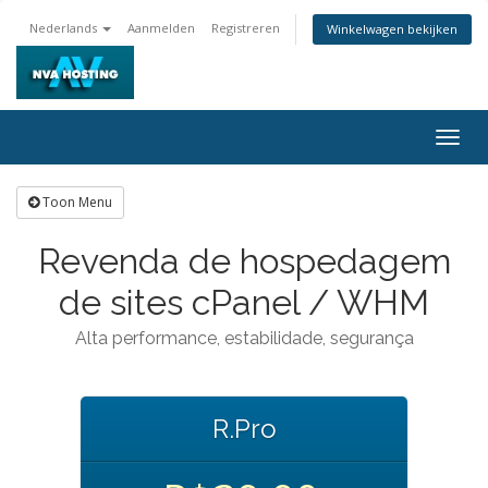
Nederlands
Aanmelden
Registreren
Winkelwagen bekijken
Togg
navig
Toon Menu
Revenda de hospedagem
de sites cPanel / WHM
Alta performance, estabilidade, segurança
R.Pro