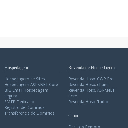
Hospedagem
Revenda de Hospedagem
Hospedagem de Sites
Revenda Hosp. CWP Pro
Hospedagem ASP/.NET Core
Revenda Hosp. cPanel
BIG Email Hospedagem
Revenda Hosp. ASP/.NET
Segura
Core
SMTP Dedicado
Revenda Hosp. Turbo
Registro de Dominios
Transferência de Dominios
Cloud
Desktop Remoto