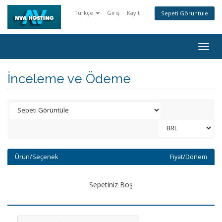
Türkçe
Giriş
Kayıt
Sepeti Görüntüle
Togg
navig
İnceleme ve Ödeme
Ürün/Seçenek
Fiyat/Dönem
Sepetiniz Boş