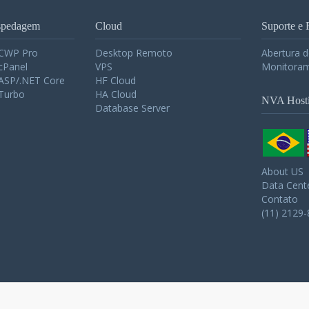
spedagem
Cloud
Suporte e 
 CWP Pro
Desktop Remoto
Abertura 
cPanel
VPS
Monitoram
ASP/.NET Core
HF Cloud
Turbo
HA Cloud
NVA Host
Database Server
About US
Data Cent
Contato
(11) 2129