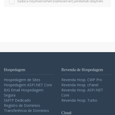
Sadəcə neymserverləri (nameserver) yeniləmək istəyirəm.
Hospedagem
Revenda de Hospedagem
Hospedagem de Sites
Revenda Hosp. CWP Pro
Hospedagem ASP/.NET Core
Revenda Hosp. cPanel
BIG Email Hospedagem
Revenda Hosp. ASP/.NET
Segura
Core
SMTP Dedicado
Revenda Hosp. Turbo
Registro de Dominios
Transferência de Dominios
Cloud