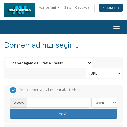
Azerbaijani
Giriş
Qeydiyyat
Səbətə bax
Togg
navig
Domen adınızı seçin...
Yeni domen adı əlavə etmək istəyirəm.
www.
Yoxla