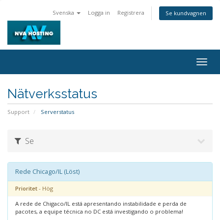
Svenska
Logga in
Registrera
Se kundvagnen
Togg
navig
Nätverksstatus
Support
Serverstatus
Se
Rede Chicago/IL (Löst)
Prioritet
- Hög
A rede de Chigaco/IL está apresentando instabilidade e perda de
pacotes, a equipe técnica no DC está investigando o problema!