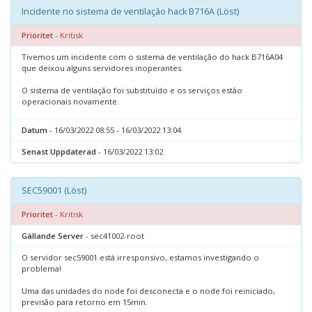
Incidente no sistema de ventilação hack B716A (Löst)
Prioritet
- Kritisk
Tivemos um incidente com o sistema de ventilação do hack B716A04
que deixou alguns servidores inoperantes.
O sistema de ventilação foi substituído e os serviços estão
operacionais novamente.
Datum
- 16/03/2022 08:55 - 16/03/2022 13:04
Senast Uppdaterad
- 16/03/2022 13:02
SEC59001 (Löst)
Prioritet
- Kritisk
Gällande Server
- sec41002-root
O servidor sec59001 está irresponsivo, estamos investigando o
problema!
Uma das unidades do node foi desconecta e o node foi reiniciado,
previsão para retorno em 15min.