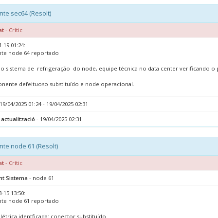
nte sec64 (Resolt)
at
- Crític
-19 01:24:
nte node 64 reportado
no sistema de refrigeração do node, equipe técnica no data center verificando o
ente defeituoso substituído e node operacional.
19/04/2025 01:24 - 19/04/2025 02:31
 actualització
- 19/04/2025 02:31
nte node 61 (Resolt)
at
- Crític
nt Sistema
- node 61
-15 13:50:
nte node 61 reportado
létrica identficada: conector substituído