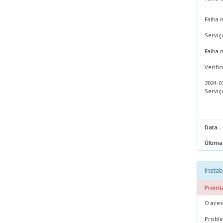
Falha 
Serviç
Falha 
Verifi
2024-03
Serviç
Data
- 
Última
Instab
Priorit
O aces
Proble