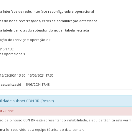
na Interface de rede: interface reconfigurada e operacional
os do node recarregados, erros de comunicação detectados
na tabela de rotas do roteador do node: tabela recriada
cação dos serviços: operação ok.
15 17:30:
os operacionais
15/03/2024 13:50 - 15/03/2024 17:30
 actualització
- 15/03/2024 17:48
ilidade subnet CDN BR (Resolt)
at
- Crític
so pelo nosso CDN BR está apresentando instabilidade, a equipe técnica esta veri
ma foi resolvido pela equipe técnica do data center.