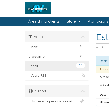
Àrea d'Inici clients
Store
Promocions
Est
Veure
0
Obert
Administr
0
programat
Rede C
16
Resolt
Priorit
Veure RSS
A rede
O equi
suport
Data
- 
Els meus Tiquets de suport
Última