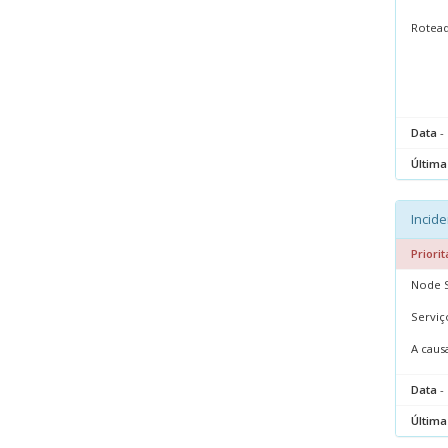
Rotead
Data
- 
Última
Incide
Priorit
Node S
Serviç
A caus
Data
- 
Última