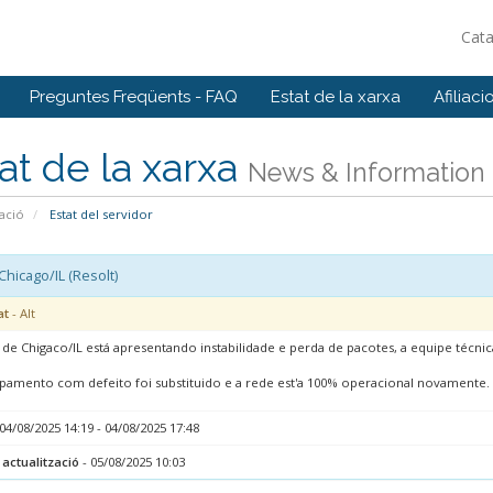
Cat
Preguntes Freqüents - FAQ
Estat de la xarxa
Afiliaci
at de la xarxa
News & Information
ació
Estat del servidor
hicago/IL (Resolt)
at
- Alt
 de Chigaco/IL está apresentando instabilidade e perda de pacotes, a equipe técni
pamento com defeito foi substituido e a rede est'a 100% operacional novamente.
04/08/2025 14:19 - 04/08/2025 17:48
 actualització
- 05/08/2025 10:03