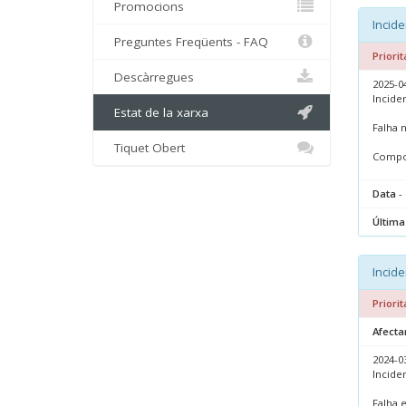
Promocions
Incide
Preguntes Freqüents - FAQ
Priorit
Descàrregues
2025-04
Incide
Estat de la xarxa
Falha 
Tiquet Obert
Compon
Data
- 
Última
Incide
Priorit
Afecta
2024-03
Incide
Falha e