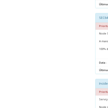
Última
SEC64 
Priorit
Node S
A maio
100% d
Data
- 
Última
Incide
Priorit
Serviç
Node r