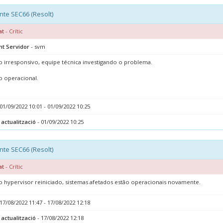
nte SEC66 (Resolt)
at
- Crític
nt Servidor
- svm
o irresponsivo, equipe técnica investigando o problema.
o operacional.
01/09/2022 10:01 - 01/09/2022 10:25
 actualització
- 01/09/2022 10:25
nte SEC66 (Resolt)
at
- Crític
o hypervisor reiniciado, sistemas afetados estão operacionais novamente.
17/08/2022 11:47 - 17/08/2022 12:18
 actualització
- 17/08/2022 12:18