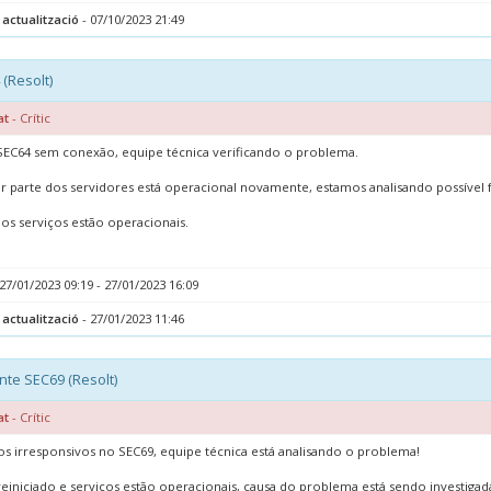
 actualització
- 07/10/2023 21:49
(Resolt)
at
- Crític
EC64 sem conexão, equipe técnica verificando o problema.
r parte dos servidores está operacional novamente, estamos analisando possível 
os serviços estão operacionais.
27/01/2023 09:19 - 27/01/2023 16:09
 actualització
- 27/01/2023 11:46
nte SEC69 (Resolt)
at
- Crític
os irresponsivos no SEC69, equipe técnica está analisando o problema!
einiciado e serviços estão operacionais, causa do problema está sendo investigada