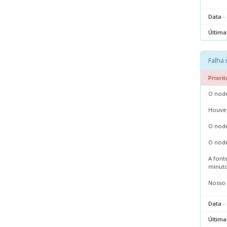
Data
- 
Última
Falha 
Priorit
O node
Houve 
O node
O node
A font
minuto
Nosso 
Data
- 
Última