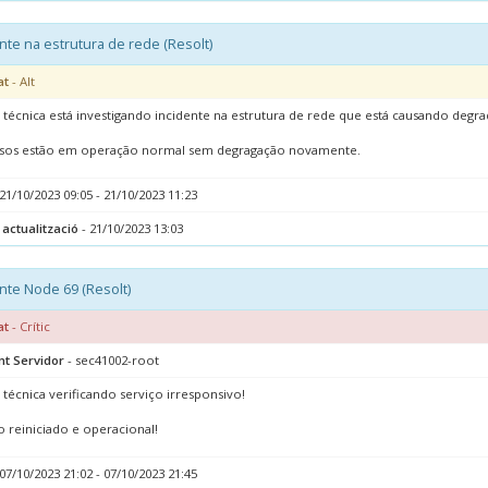
nte na estrutura de rede (Resolt)
at
- Alt
 técnica está investigando incidente na estrutura de rede que está causando degr
sos estão em operação normal sem degragação novamente.
21/10/2023 09:05 - 21/10/2023 11:23
 actualització
- 21/10/2023 13:03
nte Node 69 (Resolt)
at
- Crític
nt Servidor
- sec41002-root
 técnica verificando serviço irresponsivo!
o reiniciado e operacional!
07/10/2023 21:02 - 07/10/2023 21:45