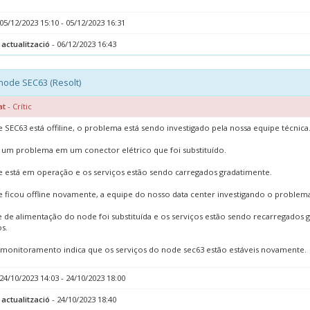
05/12/2023 15:10 - 05/12/2023 16:31
 actualització
- 06/12/2023 16:43
node SEC63 (Resolt)
at
- Crític
 SEC63 está offiline, o problema está sendo investigado pela nossa equipe técnica
um problema em um conector elétrico que foi substituído.
 está em operação e os serviços estão sendo carregados gradatimente.
 ficou offline novamente, a equipe do nosso data center investigando o problema
e de alimentação do node foi substituída e os serviços estão sendo recarregado
s.
monitoramento indica que os serviços do node sec63 estão estáveis novamente.
24/10/2023 14:03 - 24/10/2023 18:00
 actualització
- 24/10/2023 18:40