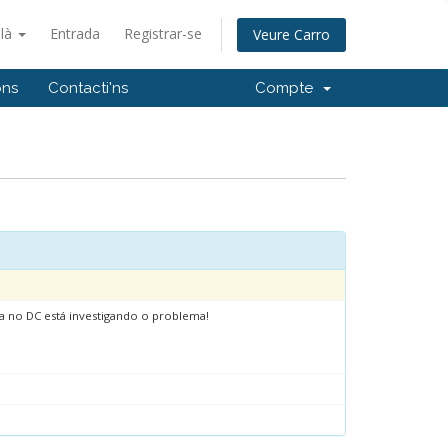
alà
Entrada
Registrar-se
Veure Carro
ons
Contacti'ns
Compte
ca no DC está investigando o problema!