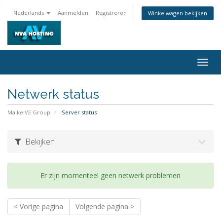
Nederlands
Aanmelden
Registreren
Winkelwagen bekijken
Togg
navig
Netwerk status
MaikelVE Group
Server status
Bekijken
Er zijn momenteel geen netwerk problemen
< Vorige pagina
Volgende pagina >