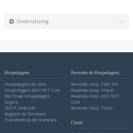
Ondersteuning
Hospedagem
Revenda de Hospedagem
Hospedagem de Sites
Revenda Hosp. CWP Pro
Hospedagem ASP/.NET Core
Revenda Hosp. cPanel
BIG Email Hospedagem
Revenda Hosp. ASP/.NET
Segura
Core
SMTP Dedicado
Revenda Hosp. Turbo
Registro de Dominios
Transferência de Dominios
Cloud