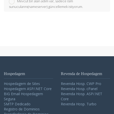
Mevcut bir alan adım var, sadece isim
sunucularını(nameserver) güncellemek istiyorum.
Hospedagem
Revenda de Hospedagem
Hospedagem de Sites
Revenda Hosp. CWP Pro
Hospedagem ASP/.NET Core
Revenda Hosp. cPanel
BIG Email Hospedagem
Revenda Hosp. ASP/.NET
Segura
Core
SMTP Dedicado
Revenda Hosp. Turbo
Registro de Dominios