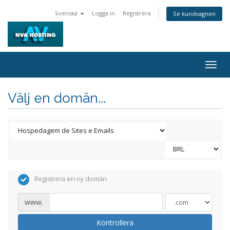
Svenska
Logga in
Registrera
Se kundvagnen
Togg
navig
Välj en domän...
Registrera en ny domän
www.
Kontrollera