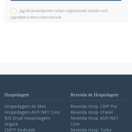
Jag vill använda min redan registrerade domän och
uppdatera mina namnservrar
Hospedagem
Revenda de Hospedagem
Hospedagem de Sites
Revenda Hosp. CWP Pro
Hospedagem ASP/.NET Core
Revenda Hosp. cPanel
BIG Email Hospedagem
Revenda Hosp. ASP/.NET
Segura
Core
SMTP Dedicado
Revenda Hosp. Turbo